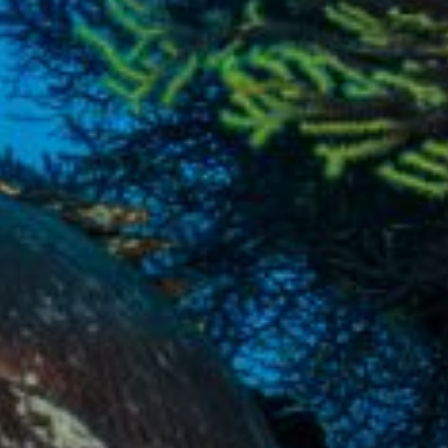
rs actif
llation.
te,
qu'une
 Les
vité du
re des
e