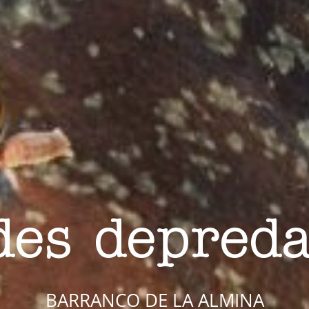
ing et Publicité
ies sont utilisés pour stocker des informations sur les préférences et 
ls de l'utilisateur grâce à l'observation continue de ses habitudes de
ion. Grâce à eux, nous pouvons connaître les habitudes de navigation s
 et afficher des publicités liées au profil de navigation de l'utilisateur.
Enregistrer les paramètres
Tout accepter
es depred
BARRANCO DE LA ALMINA