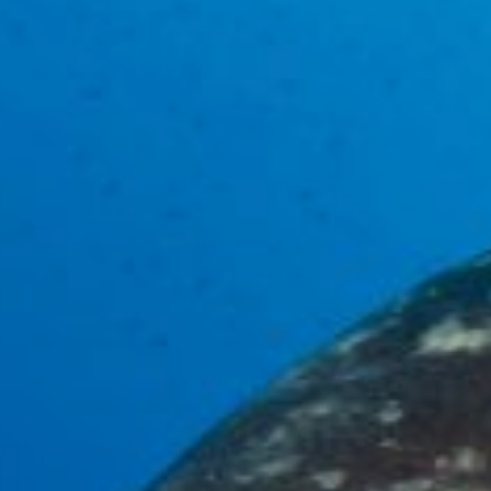
Modif
Techni
Ce site 
d'amélio
L'utilis
empêcher
telle ac
Analys
Ils perm
informat
Web pour
amélior
utilisat
préféren
meilleu