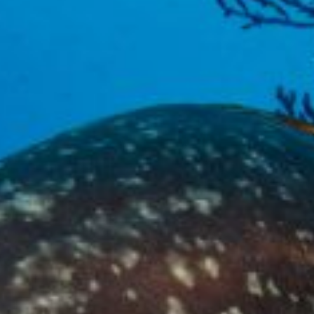
ier les cookies
que et Fonctionnel
Toujou
Web utilise ses propres cookies pour collecter des informations afin
rer nos services. Si vous continuez à naviguer, vous acceptez leur insta
ateur a la possibilité de configurer son navigateur, pouvant, s'il le souhai
 leur installation sur son disque dur, même s'il doit garder à l'esprit 
tion peut entraîner des difficultés de navigation sur le site.
e et Personnalisation
ettent le suivi et l'analyse du comportement des utilisateurs de ce site.
ions collectées via ce type de cookies sont utilisées pour mesurer l'acti
 l'élaboration des profils de navigation des utilisateurs afin d'introdui
ations basées sur l'analyse des données d'utilisation effectuée par les
eurs du service. . Ils nous permettent de sauvegarder les informations d
ce de l'utilisateur pour améliorer la qualité de nos services et offrir une
re expérience grâce aux produits recommandés.