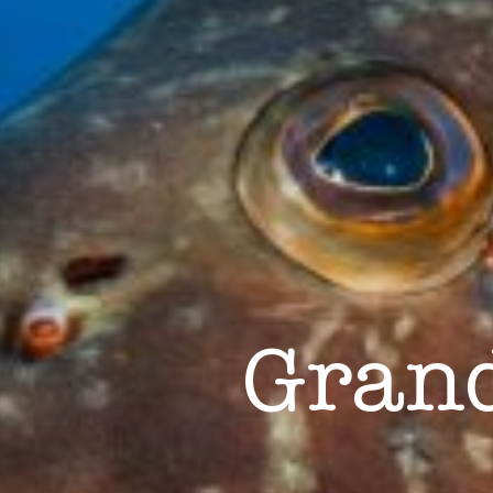
Market
Ces cook
personne
navigat
site Web
Grand