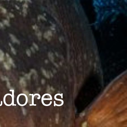
les choix
ur le
adores