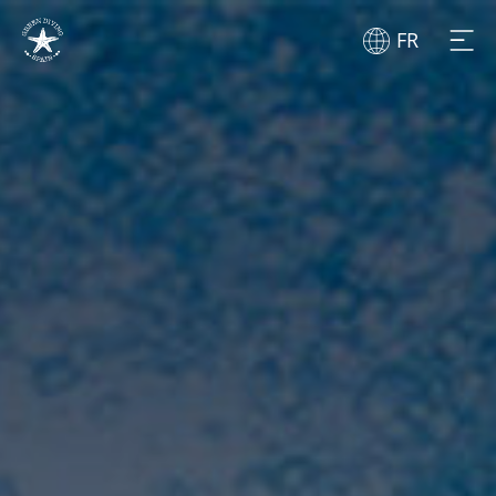
FR
DÉBUTANTS
PLONGEURS
CENTRES
LES ILLES
BONNES PRATIQUES
CABO LA NAO
À PROPOS DE NOUS
DIVERGENTE BUCEO
BLOG
ZOEA
ACTUALITÉS
BURBUJAS