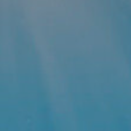
Permiten realizar el seguimiento y análisis del
comportamiento de los usuarios de este sitio web. La
información recogida mediante este tipo de cookies se
utiliza en la medición de la actividad de la web para la
elaboración de perfiles de navegación de los usuarios con
el fin de introducir mejoras en función del análisis de los
datos de uso que hacen los usuarios del servicio. Permiten
guardar la información de preferencia del usuario para
mejorar la calidad de nuestros servicios y para ofrecer una
mejor experiencia a través de productos recomendados.
Marketing y publicidad
Estas cookies son utilizadas para almacenar información
sobre las preferencias y elecciones personales del usuario
a través de la observación continuada de sus hábitos de
navegación. Gracias a ellas, podemos conocer los hábitos
de navegación en el sitio web y mostrar publicidad
relacionada con el perfil de navegación del usuario.