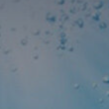
Modificar cookies
Técnicas y funcionales
Siempre activas
Este sitio web utiliza Cookies propias para recopilar
información con la finalidad de mejorar nuestros servicios.
Si continua navegando, supone la aceptación de la
instalación de las mismas. El usuario tiene la posibilidad
de configurar su navegador pudiendo, si así lo desea,
impedir que sean instaladas en su disco duro, aunque
deberá tener en cuenta que dicha acción podrá ocasionar
dificultades de navegación de la página web.
Analíticas y personalización